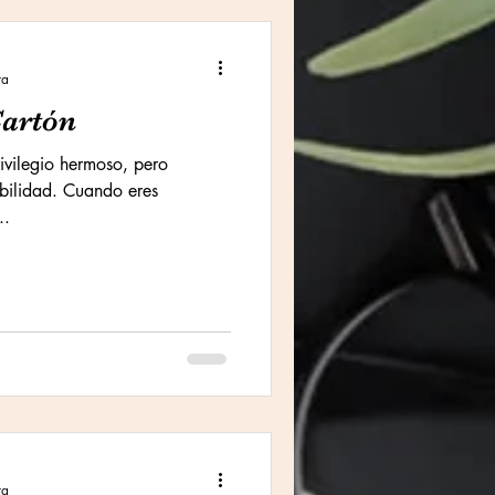
ra
Cartón
ivilegio hermoso, pero
bilidad. Cuando eres
..
ra