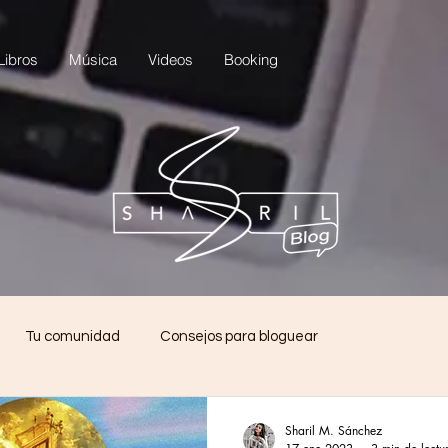
Libros
Música
Videos
Booking
Tu comunidad
Consejos para bloguear
Sharil M. Sánchez