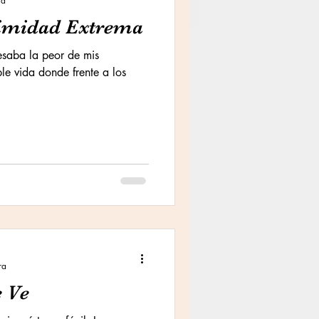
ra
timidad Extrema
esaba la peor de mis
le vida donde frente a los
ra
 Ve