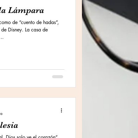
 la Lámpara
como de “cuento de hadas”,
 de Disney. La casa de
..
ra
lesia
l, Dios solo ve el corazón”.