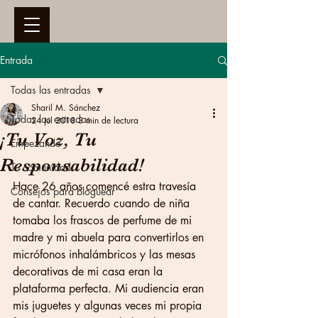
Entrada
Todas las entradas
Sharil M. Sánchez
Todas las entradas
24 jul 2018
3 min de lectura
¡Tu Voz, Tu
Empezando
Responsabilidad!
Tu comunidad
Hace 26 años comencé estra travesía 
Consejos para bloguear
de cantar. Recuerdo cuando de niña 
tomaba los frascos de perfume de mi 
madre y mi abuela para convertirlos en 
micrófonos inhalámbricos y las mesas 
decorativas de mi casa eran la 
plataforma perfecta. Mi audiencia eran 
mis juguetes y algunas veces mi propia 