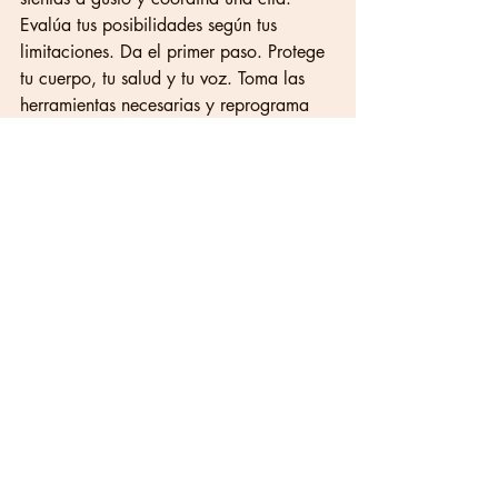
Evalúa tus posibilidades según tus 
limitaciones. Da el primer paso. Protege 
tu cuerpo, tu salud y tu voz. Toma las 
herramientas necesarias y reprograma 
tus hábitos. Mañana puede ser 
demasiado tarde.
Sharil Sánchez
Maestra de Canto | Cantante
sharilsanchezoficial@gmail.com 