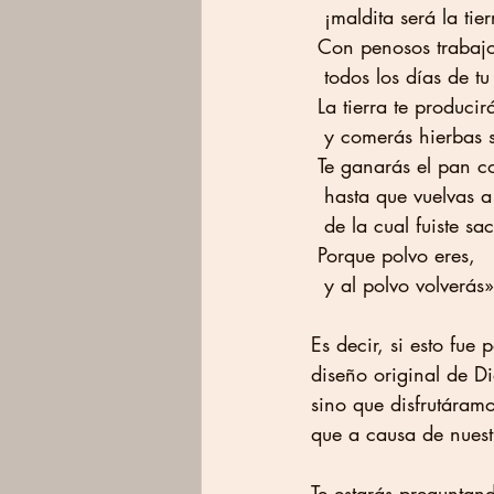
  ¡maldita será la tie
 Con penosos trabaj
  todos los días de tu
 La tierra te produci
  y comerás hierbas s
 Te ganarás el pan co
  hasta que vuelvas 
  de la cual fuiste s
 Porque polvo eres,
  y al polvo volverás»
Es decir, si esto fue 
diseño original de Di
sino que disfrutáramo
que a causa de nuest
Te estarás preguntan