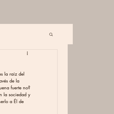
s la raíz del 
avés de la 
uena fuerte no? 
n la sociedad y 
erlo a Él de 