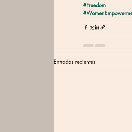
#Freedom
#WomenEmpowerme
Entradas recientes