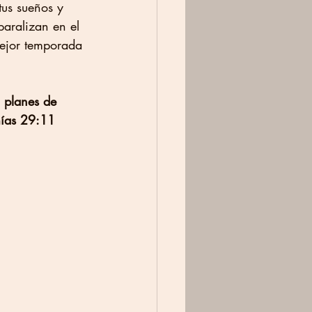
tus sueños y 
paralizan en el 
mejor temporada 
 planes de 
mías 29:11