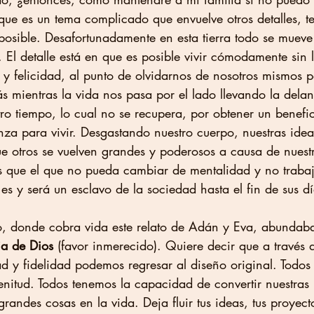
que es un tema complicado que envuelve otros detalles, t
posible. Desafortunadamente en esta tierra todo se mueve 
. El detalle está en que es posible vivir cómodamente sin
 y felicidad, al punto de olvidarnos de nosotros mismos p
 mientras la vida nos pasa por el lado llevando la delan
ro tiempo, lo cual no se recupera, por obtener un benefi
za para vivir. Desgastando nuestro cuerpo, nuestras ideas
e otros se vuelven grandes y poderosos a causa de nuestr
es que el que no pueda cambiar de mentalidad y no trabaj
 es y será un esclavo de la sociedad hasta el fin de sus dí
to, donde cobra vida este relato de Adán y Eva, abundaba
ia de Dios
 (favor inmerecido). Quiere decir que a través 
d y fidelidad podemos regresar al diseño original. Todos
enitud. Todos tenemos la capacidad de convertir nuestras 
grandes cosas en la vida. Deja fluir tus ideas, tus proyect