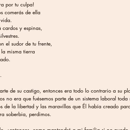
rra por tu culpa!
os comerás de ella
 vida.
rá cardos y espinas,
ilvestres.
n el sudor de tu frente,
a la misma tierra
acado.
.
parte de su castigo, entonces era todo lo contrario a su pla
os no era que fuésemos parte de un sistema laboral toda 
s de la libertad y las maravillas que Él había creado par
ra soberbia, perdimos.
do, ¿entonces, como mantendré a mi familia si no puedo 