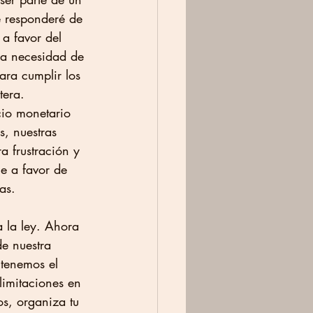
e responderé de 
a favor del 
 la necesidad de 
ara cumplir los 
tera. 
cio monetario 
, nuestras 
a frustración y 
e a favor de 
as. 
 la ley. Ahora 
de nuestra 
 tenemos el 
limitaciones en 
os, organiza tu 