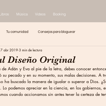
Libros
Música
Videos
Booking
Tu comunidad
Consejos para bloguear
17 abr 2019
3 min de lectura
al Diseño Original
a de Adán y Eva al pie de la letra, debes conocer entonce
ó su pecado y en su momento, sus malas decisiones. A tr
ano ha buscado la manera de igualar o superar a Dios. ¿S
d. Lo podemos apreciar en la ciencia, en los gobiernos, e
smos cuando accionamos sin antes tener la certeza de ten