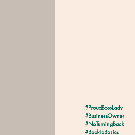
#ProudBossLady
#BusinessOwner
#NoTurningBack
#BackToBasics