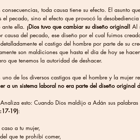
 consecuencias, toda causa tiene su efecto. El asunto que
s el pecado, sino el efecto que provocó la desobediencia
ante ella. 
¡Dios tuvo que cambiar su diseño original! 
Al 
r causa del pecado, ese diseño por el cual fuimos creados
 detalladamente el castigo del hombre por parte de su cre
mente son maldiciones que hasta el día de hoy se hacen
pero que tenemos la autoridad de deshacer. 
uno de los diversos castigos que el hombre y la mujer re
er a un sistema laboral no era parte del diseño original 
 Analiza esto: Cuando Dios maldijo a Adán sus palabras 
:17-19)
: 
e caso a tu mujer,
l del que te prohibí comer,